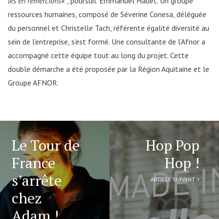
les en remercions
« , poursuit Emmanuel Hauet. Un groupe
ressources humaines, composé de Séverine Conesa, déléguée
du personnel et Christelle Tach, référente égalité diversité au
sein de l’entreprise, s’est formé. Une consultante de l’Afnor a
accompagné cette équipe tout au long du projet. Cette
double démarche a été proposée par la Région Aquitaine et le
Groupe AFNOR.
Le Tour de
Hop Pop
France
Hop !
s’arrête
ARTICLE SUIVANT >
chez
Adam !