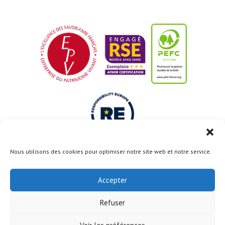
Nous utilisons des cookies pour optimiser notre site web et notre service.
Le projet Usine du Futur est cofinancé par l’Union
Européenne avec le Fonds Européen de Développement
Accepter
Régional
Refuser