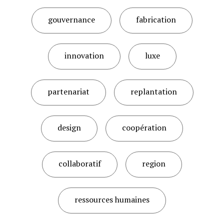
gouvernance
fabrication
innovation
luxe
partenariat
replantation
design
coopération
collaboratif
region
ressources humaines