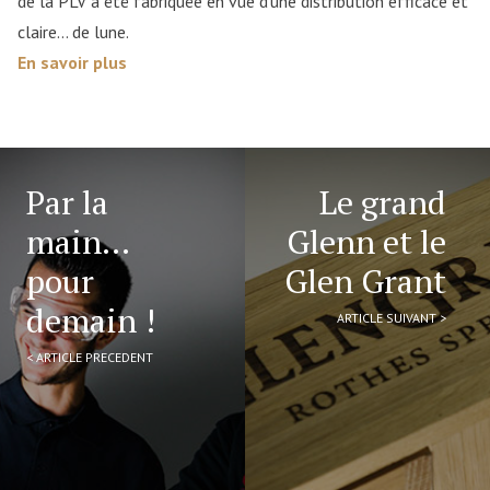
de la PLV a été fabriquée en vue d’une distribution efficace et
claire… de lune.
En savoir plus
Par la
Le grand
main…
Glenn et le
pour
Glen Grant
demain !
ARTICLE SUIVANT >
< ARTICLE PRECEDENT