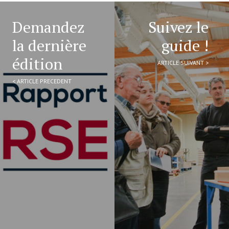
Demandez
Suivez le
la dernière
guide !
édition
ARTICLE SUIVANT >
< ARTICLE PRECEDENT