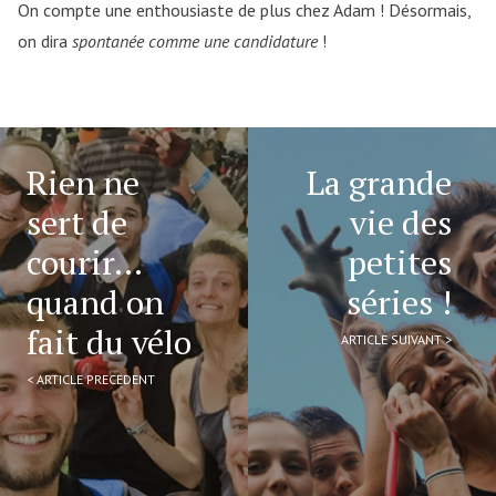
On compte une enthousiaste de plus chez Adam ! Désormais,
on dira
spontanée comme une candidature
!
Rien ne
La grande
sert de
vie des
courir…
petites
quand on
séries !
fait du vélo
ARTICLE SUIVANT >
< ARTICLE PRECEDENT