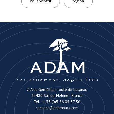
collaboratif
region
Z.A de Géméillan, route de Lacanau
33480 Sainte-Hélène - France
Tél. :
+ 33 (0)5 56 05 57 50
contact@adampack.com