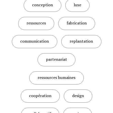
conception
luxe
ressources
fabrication
communication
replantation
partenariat
ressources humaines
coopération
design