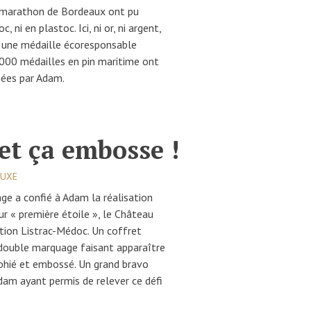
i-marathon de Bordeaux ont pu
 ni en plastoc. Ici, ni or, ni argent,
c une médaille écoresponsable
0 000 médailles en pin maritime ont
hiées par Adam.
et ça embosse !
LUXE
e a confié à Adam la réalisation
ur « première étoile », le Château
ation Listrac-Médoc. Un coffret
 double marquage faisant apparaître
aphié et embossé. Un grand bravo
am ayant permis de relever ce défi