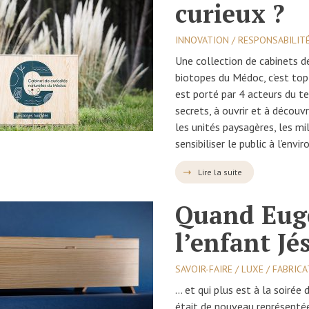
curieux ?
INNOVATION / RESPONSABILITÉ
Une collection de cabinets de
biotopes du Médoc, c’est top
est porté par 4 acteurs du ter
secrets, à ouvrir et à décou
les unités paysagères, les m
sensibiliser le public à l’env
Lire la suite
Quand Eugé
l’enfant Jé
SAVOIR-FAIRE / LUXE / FABRIC
… et qui plus est à la soirée
était de nouveau représentée