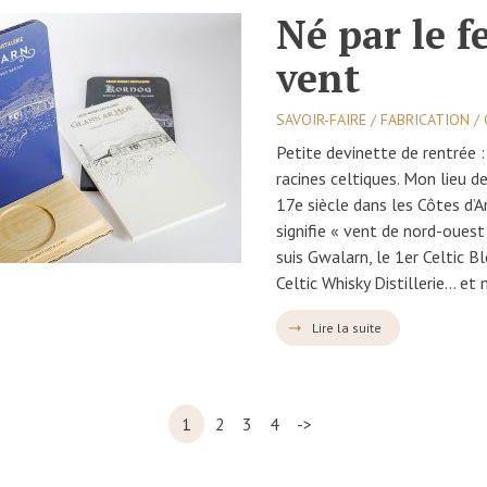
Né par le f
vent
SAVOIR-FAIRE / FABRICATION 
Petite devinette de rentrée :
racines celtiques. Mon lieu d
17e siècle dans les Côtes d’
signifie « vent de nord-ouest 
suis Gwalarn, le 1er Celtic 
Celtic Whisky Distillerie… et
Lire la suite
1
2
3
4
->