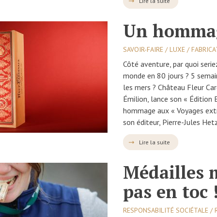
Lire la suite
Un hommag
SAVOIR-FAIRE / LUXE / FABRIC
Côté aventure, par quoi serie
monde en 80 jours ? 5 semai
les mers ? Château Fleur Card
Émilion, lance son « Édition E
hommage aux « Voyages extra
son éditeur, Pierre-Jules Het
Lire la suite
Médailles
pas en toc 
RESPONSABILITÉ SOCIÉTALE / 