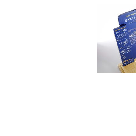
Pagination
des
publications