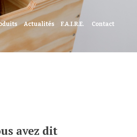
oduits
Actualités
F.A.I.R.E.
Contact
us avez dit