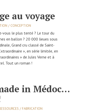
e au voyage
ATION / CONCEPTION
z-vous le plus tenté ? Le tour du
nes en ballon ? 20 000 lieues sous
inale, Grand cru classé de Saint-
xtraordinaire », en série limitée, en
ordinaires » de Jules Verne et à
zel. Tout un roman !
 made in Médoc…
!
RESSOURCES / FABRICATION