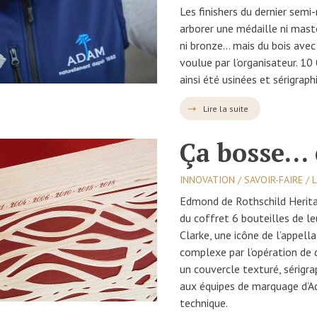
Les finishers du dernier sem
arborer une médaille ni mastoc,
ni bronze… mais du bois ave
voulue par l’organisateur. 1
ainsi été usinées et sérigrap
Lire la suite
Ça bosse… 
INNOVATION / SAVOIR-FAIRE / 
Edmond de Rothschild Heritag
du coffret 6 bouteilles de le
Clarke, une icône de l’appell
complexe par l’opération de
un couvercle texturé, sérigr
aux équipes de marquage d’Ad
technique.