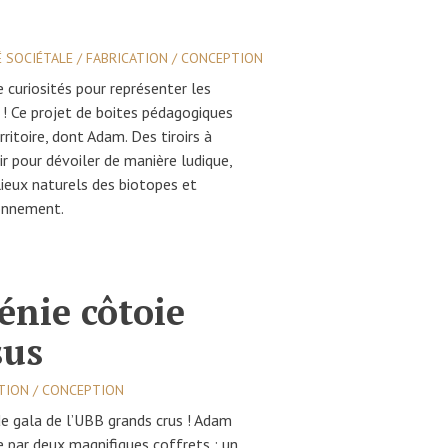
 SOCIÉTALE / FABRICATION / CONCEPTION
 curiosités pour représenter les
 ! Ce projet de boites pédagogiques
ritoire, dont Adam. Des tiroirs à
vrir pour dévoiler de manière ludique,
ilieux naturels des biotopes et
ironnement.
nie côtoie
sus
ATION / CONCEPTION
 de gala de l’UBB grands crus ! Adam
 par deux magnifiques coffrets : un