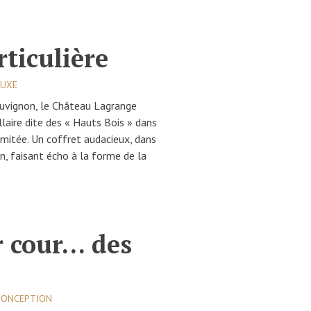
rticulière
LUXE
vignon, le Château Lagrange
laire dite des « Hauts Bois » dans
limitée. Un coffret audacieux, dans
on, faisant écho à la forme de la
r cour… des
 CONCEPTION