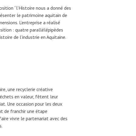
sition “l’Histoire nous a donné des
résenter le patrimoine aquitain de
imensions. L’entreprise a réalisé
sition : quatre parallélépipèdes
stoire de l’industrie en Aquitaine.
ire, une recyclerie créative
échets en valeur, fêtent leur
at. Une occasion pour les deux
nt de franchir une étape
faire vivre le partenariat avec des
s.