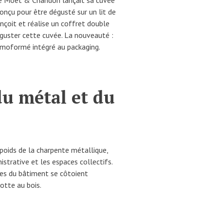
e Moët & Chandon lançait sa cuvée
onçu pour être dégusté sur un lit de
nçoit et réalise un coffret double
guster cette cuvée. La nouveauté :
rmoformé intégré au packaging.
du métal et du
e poids de la charpente métallique,
istrative et les espaces collectifs.
tes du bâtiment se côtoient
rotte au bois.