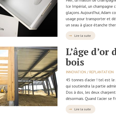
Hier, la maison de champagn
Ice Impérial, un champagne c
glaçons. Aujourd’hui, Adam co
usage pour transporter et dé
un seau à glace étanche the
Lire la suite
L’âge d’or 
bois
INNOVATION / REPLANTATION
45 tonnes d’acier ! tel est l
qui soutiendra la partie admin
Dos à dos, les deux charpen
désormais. Quand l’acier se f
Lire la suite