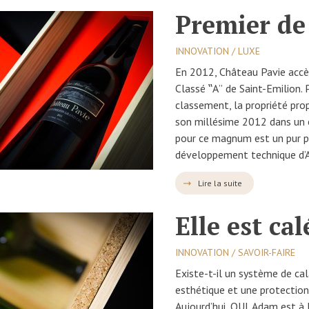
Premier de 
INNOVATION / LUXE
En 2012, Château Pavie accè
Classé ʽʽAʼʼ de Saint-Emilion.
classement, la propriété pr
son millésime 2012 dans un éc
pour ce magnum est un pur p
développement technique d’
Lire la suite
Elle est cal
INNOVATION / SAVOIR-FAIRE
Existe-t-il un système de c
esthétique et une protection
Aujourd’hui, OUI. Adam est à l