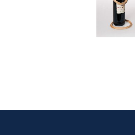
Pagination
des
publications