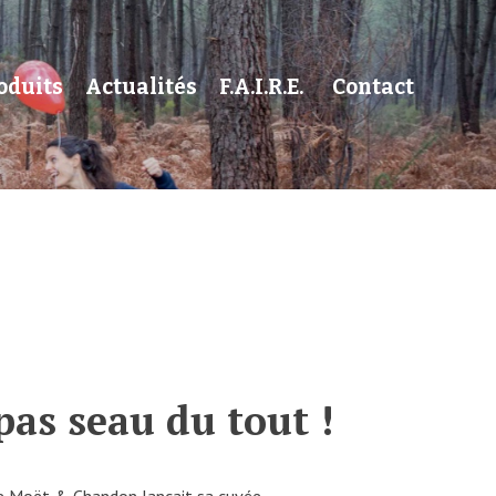
oduits
Actualités
F.A.I.R.E.
Contact
pas seau du tout !