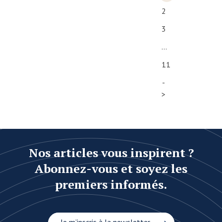
des
2
publications
3
…
11
-
>
Nos articles vous inspirent ?
Abonnez-vous et soyez les
premiers informés.