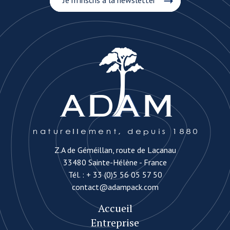
Je m’inscris à la newsletter
Z.A de Géméillan, route de Lacanau
33480 Sainte-Hélène - France
Tél. :
+ 33 (0)5 56 05 57 50
contact@adampack.com
Accueil
Entreprise