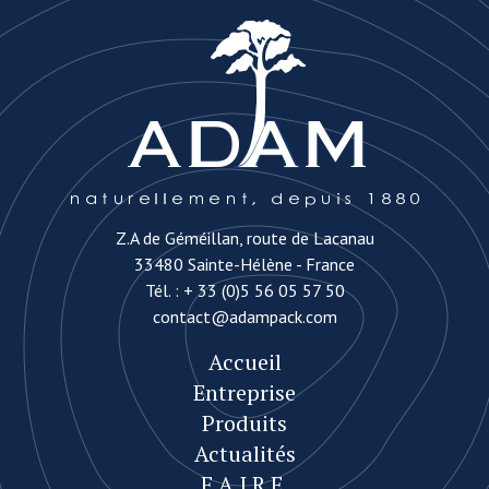
Z.A de Géméillan, route de Lacanau
33480 Sainte-Hélène - France
Tél. :
+ 33 (0)5 56 05 57 50
contact@adampack.com
Accueil
Entreprise
Produits
Actualités
F.A.I.R.E.