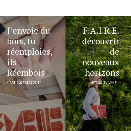
J’envoie du
F.A.I.R.E.
bois, tu
découvrir
réemploies,
de
ils
nouveaux
Réembois
horizons
< ARTICLE PRECEDENT
ARTICLE SUIVANT >