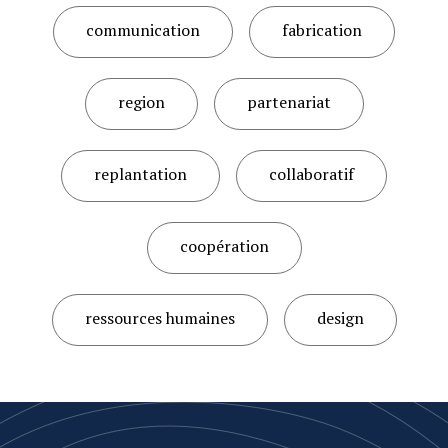
communication
fabrication
region
partenariat
replantation
collaboratif
coopération
ressources humaines
design