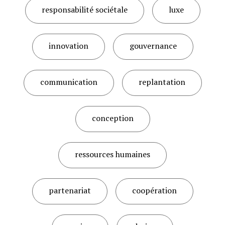
responsabilité sociétale
luxe
innovation
gouvernance
communication
replantation
conception
ressources humaines
partenariat
coopération