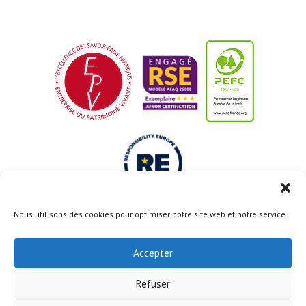
Nous utilisons des cookies pour optimiser notre site web et notre service.
Le projet Usine du Futur est cofinancé par l’Union
Européenne avec le Fonds Européen de Développement
Accepter
Régional
Refuser