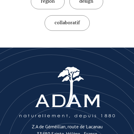
region
design
collaboratif
Z.A de Géméillan, route de Lacanau
33480 Sainte-Hélène - France