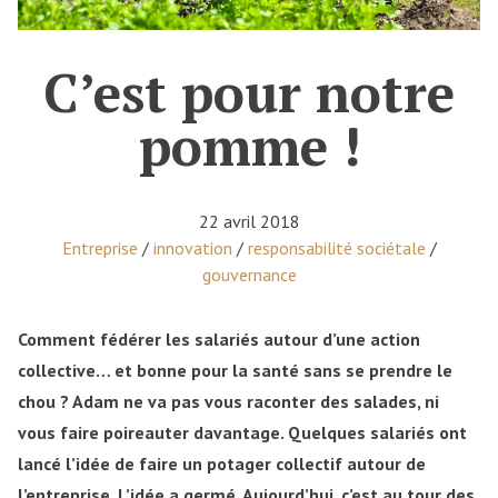
C’est pour notre
pomme !
22 avril 2018
Posted in
Entreprise
/
innovation
/
responsabilité sociétale
/
gouvernance
Comment fédérer les salariés autour d’une action
collective… et bonne pour la santé sans se prendre le
chou ? Adam ne va pas vous raconter des salades, ni
vous faire poireauter davantage. Quelques salariés ont
lancé l’idée de faire un potager collectif autour de
l’entreprise. L’idée a germé. Aujourd’hui, c’est au tour des