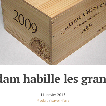
am habille les gra
11 janvier 2013
Posted in
Produit
/
savoir-faire