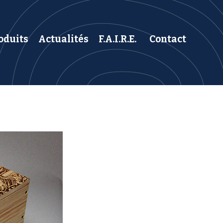
oduits
Actualités
F.A.I.R.E.
Contact