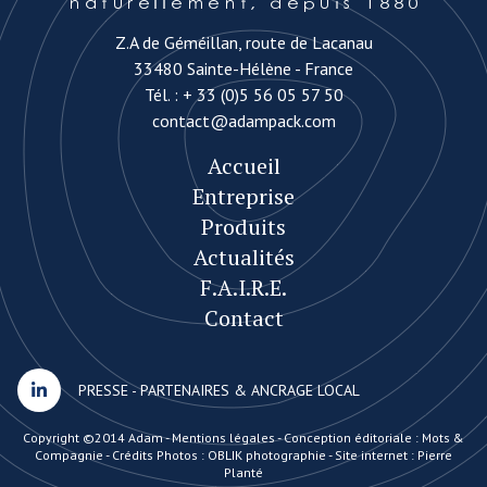
Z.A de Géméillan, route de Lacanau
33480 Sainte-Hélène - France
Tél. :
+ 33 (0)5 56 05 57 50
contact@adampack.com
Accueil
Entreprise
Produits
Actualités
F.A.I.R.E.
Contact
PRESSE
-
PARTENAIRES & ANCRAGE LOCAL
Copyright ©2014 Adam -
Mentions légales
-
Conception éditoriale : Mots &
Compagnie
-
Crédits Photos : OBLIK photographie
-
Site internet : Pierre
Planté