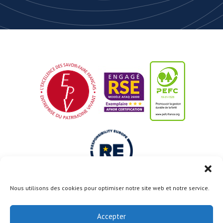
Nous utilisons des cookies pour optimiser notre site web et notre service.
Le projet Usine du Futur est cofinancé par l’Union
Européenne avec le Fonds Européen de Développement
Accepter
Régional