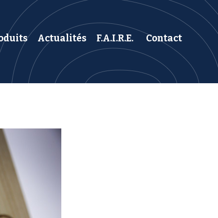
oduits
Actualités
F.A.I.R.E.
Contact