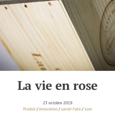
La vie en rose
23 octobre 2019
Posted in
Produit
/
innovation
/
savoir-faire
/
luxe