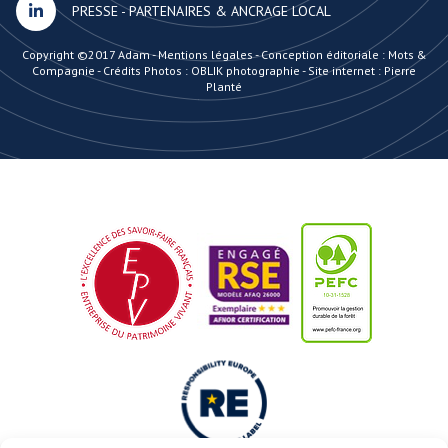
PRESSE
-
PARTENAIRES & ANCRAGE LOCAL
Copyright ©2017 Adam -
Mentions légales
-
Conception éditoriale : Mots &
Compagnie
-
Crédits Photos : OBLIK photographie
-
Site internet : Pierre
Planté