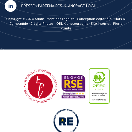
PRESSE
-
PARTENAIRES & ANCRAGE LOCAL
Copyright ©2020 Adam -
Mentions légales
-
Conception éditoriale : Mots &
Compagnie
-
Crédits Photos : OBLIK photographie
-
Site internet : Pierre
Planté