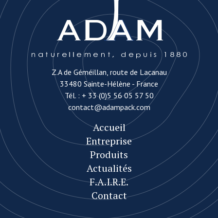
Z.A de Géméillan, route de Lacanau
33480 Sainte-Hélène - France
Tél. :
+ 33 (0)5 56 05 57 50
contact@adampack.com
Accueil
Entreprise
Produits
Actualités
F.A.I.R.E.
Contact