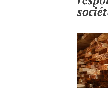
respo
sociét