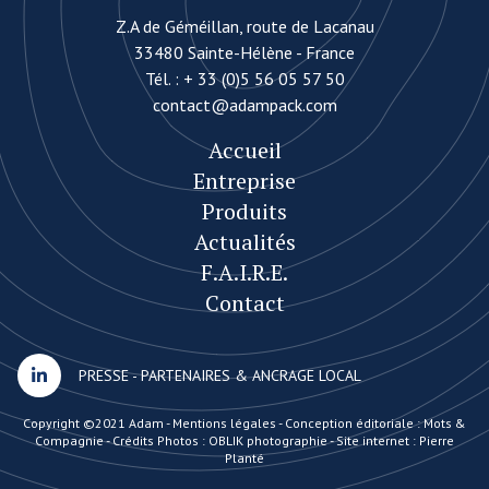
Z.A de Géméillan, route de Lacanau
33480 Sainte-Hélène - France
Tél. :
+ 33 (0)5 56 05 57 50
contact@adampack.com
Accueil
Entreprise
Produits
Actualités
F.A.I.R.E.
Contact
PRESSE
-
PARTENAIRES & ANCRAGE LOCAL
Copyright ©2021 Adam -
Mentions légales
-
Conception éditoriale : Mots &
Compagnie
-
Crédits Photos : OBLIK photographie
-
Site internet : Pierre
Planté