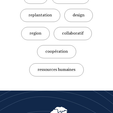
replantation
design
region
collaboratif
coopération
ressources humaines