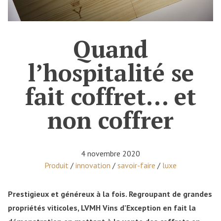
Quand
l’hospitalité se
fait coffret… et
non coffrer
4 novembre 2020
Posted in
Produit
/
innovation
/
savoir-faire
/
luxe
Prestigieux et généreux à la fois. Regroupant de grandes
propriétés viticoles, LVMH Vins d’Exception en fait la