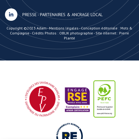
PRESSE
-
PARTENAIRES & ANCRAGE LOCAL
Copyright ©2023 Adam -
Mentions légales
-
Conception éditoriale : Mots &
Compagnie
-
Crédits Photos : OBLIK photographie
-
Site internet : Pierre
Planté